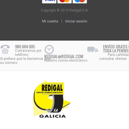
Copyright © 2015 Redigal S.A.
Mi cuenta
Iniciar sesión
986 664 005
ENVÍOS GRATIS 
TODA LA PENÍN
Contactenos por
teléfono
Para cantida
REDIGAL@REDIGAL.COM
Si prefiere que le llamemos deje
consultar ofertas
Nuestro correo electrónico
su número