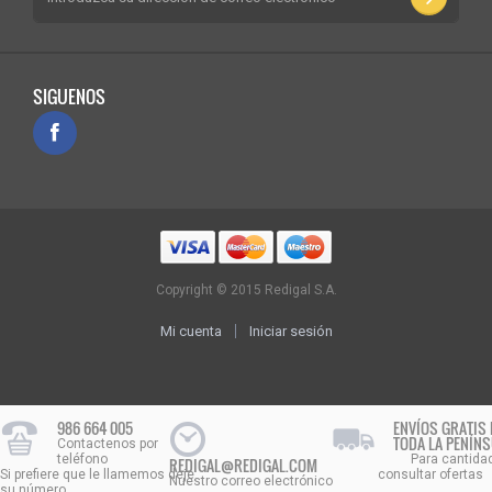
SIGUENOS
Copyright © 2015 Redigal S.A.
Mi cuenta
Iniciar sesión
986 664 005
ENVÍOS GRATIS 
TODA LA PENÍN
Contactenos por
teléfono
Para cantida
REDIGAL@REDIGAL.COM
Si prefiere que le llamemos deje
consultar ofertas
Nuestro correo electrónico
su número