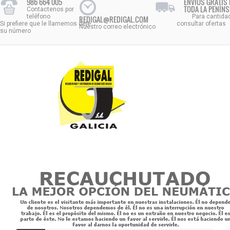
986 664 005
ENVÍOS GRATIS 
TODA LA PENÍN
Contactenos por
teléfono
Para cantida
REDIGAL@REDIGAL.COM
Si prefiere que le llamemos deje
consultar ofertas
Nuestro correo electrónico
su número